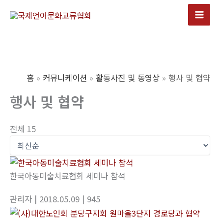
콘
텐
Mai
츠
Men
로
건
너
홈
커뮤니케이션
활동사진 및 동영상
행사 및 협약
뛰
행사 및 협약
기
전체 15
한국아동미술치료협회 세미나 참석
관리자
| 2018.05.09
| 945