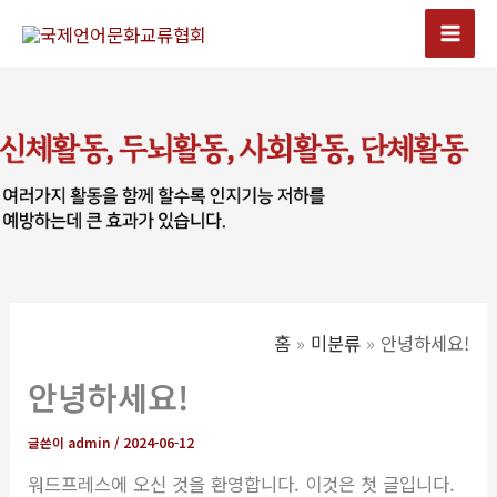
콘
텐
Mai
츠
Men
로
건
너
뛰
기
홈
미분류
안녕하세요!
안녕하세요!
글쓴이
admin
/
2024-06-12
워드프레스에 오신 것을 환영합니다. 이것은 첫 글입니다.