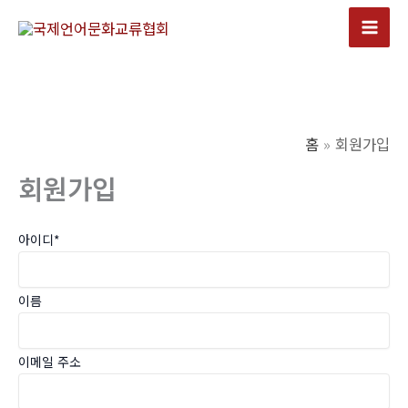
콘
텐
Mai
츠
Men
로
건
너
홈
회원가입
뛰
회원가입
기
아이디
*
이름
이메일 주소