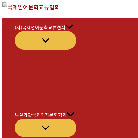
콘
텐
츠
(사)국제언어문화교류협회
로
메
건
뉴
너
토
글
뛰
기
부설기관국제인지문화협회
메
뉴