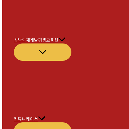
성남인재개발평생교육원
메
뉴
토
글
커뮤니케이션