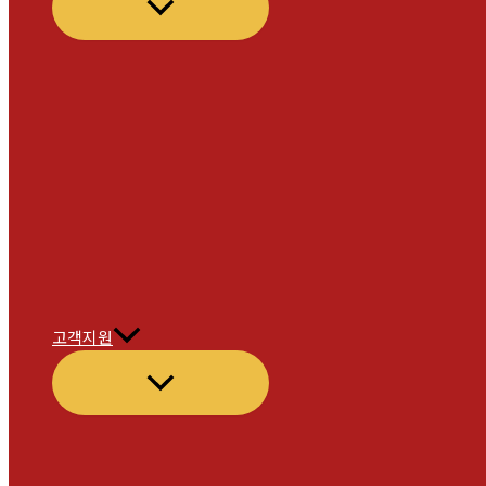
메
뉴
토
글
고객지원
메
뉴
토
글