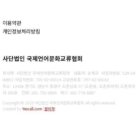
이용약관
개인정보처리방침
사단법인 국제언어문화교류협회
회사명: 사단법인 국제언어문화교류협회 대표자: 손재규 사업자번호: 529-16-
00652
사
업자번호: 703-82-00314 고유번호증: 397-82-00142
주소: 13426 경기도 성남시 중원구 도촌남로 37 (도촌동, 도촌프라자) 도촌프라
자 303호
전화: 031-755-0909
팩스: 031-778-6887
Copyright © 2025 사단법인 국제언어문화교류협회. All rights reserved.
Created by
Yescall.com
[
관리자
]