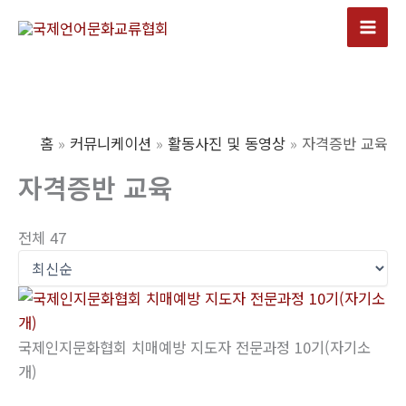
콘
텐
Mai
츠
Men
로
건
너
홈
커뮤니케이션
활동사진 및 동영상
자격증반 교육
뛰
자격증반 교육
기
전체 47
국제인지문화협회 치매예방 지도자 전문과정 10기(자기소
개)