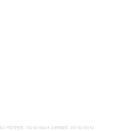
652
사
업자번호: 703-82-00314 고유번호증: 397-82-00142