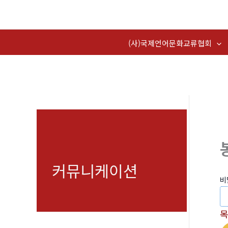
콘
텐
츠
(사)국제언어문화교류협회
로
건
너
뛰
기
커뮤니케이션
비