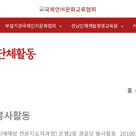
부설기관국제인지문화협회
성남인재개발평생교육원
홈
봉사활동
치매예방 전문지도자과정) 은행2동 경로당 봉사활동_20180