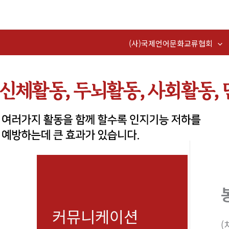
콘
텐
츠
(사)국제언어문화교류협회
로
건
너
뛰
기
커뮤니케이션
(