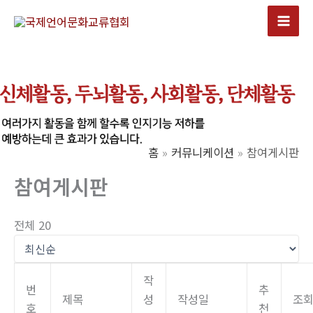
콘
텐
Mai
츠
Men
로
건
너
뛰
기
홈
커뮤니케이션
참여게시판
참여게시판
전체 20
작
번
추
제목
성
작성일
조
호
천