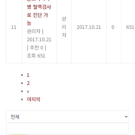
병 혈액검사
로 진단 가
관
능
11
리
2017.10.21
0
651
관리자
|
자
2017.10.21
|
추천 0
|
조회 651
1
2
»
마지막