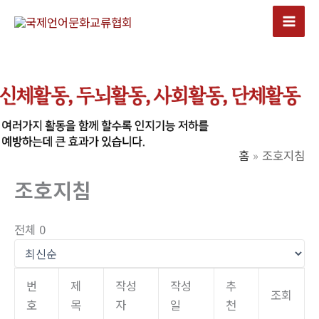
콘
텐
Mai
츠
Men
로
건
너
뛰
기
홈
조호지침
조호지침
전체 0
번
제
작성
작성
추
조회
호
목
자
일
천