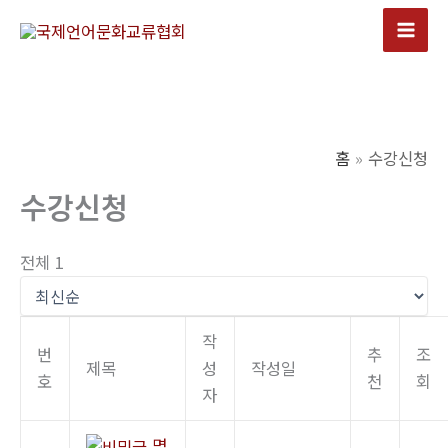
콘
텐
Mai
츠
Men
로
건
너
홈
수강신청
뛰
수강신청
기
전체 1
작
번
추
조
제목
성
작성일
호
천
회
자
명