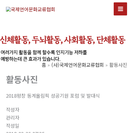
콘
텐
Mai
츠
Men
로
건
너
뛰
기
홈
(사)국제언어문화교류협회
활동사진
활동사진
2018평창 동계올림픽 성공기원 포럼 및 발대식
작성자
관리자
작성일