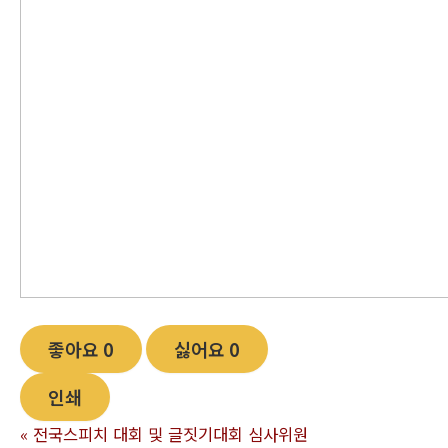
좋아요
0
싫어요
0
인쇄
«
전국스피치 대회 및 글짓기대회 심사위원