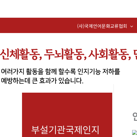
콘
텐
츠
(사)국제언어문화교류협회
로
건
너
뛰
기
부설기관국제인지