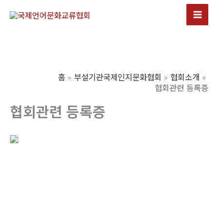
콘
텐
Mai
츠
Men
로
건
너
홈
부설기관국제인지문화협회
협회소개
뛰
협회관련 등록증
기
협회관련 등록증