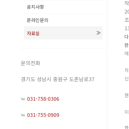
공지사항
2
온라인문의
1
자료실
다
한
여
문의전화
치
신
경기도 성남시 중원구 도촌남로37
현
031-758-0306
Tel.
미
031-755-0909
Tel.
한