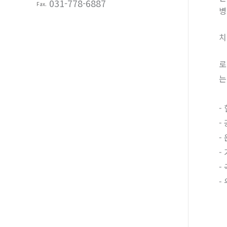
031-778-6887
Fax.
병
치
로
는
-
-
-
-
-
-