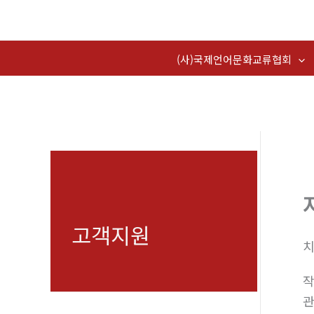
콘
텐
츠
(사)국제언어문화교류협회
로
건
너
뛰
기
고객지원
치