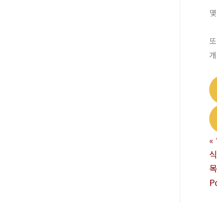
몇
또
개
«
식
P